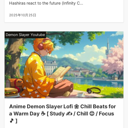
Hashiras react to the future (Infinity C...
2025年10月25日
Demon Slayer Youtube
Anime Demon Slayer Lofi 🌼 Chill Beats for
a Warm Day ☕ [ Study ✍️ / Chill 😌 / Focus
🎵 ]