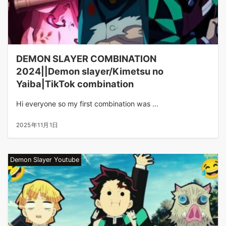
DEMON SLAYER COMBINATION
2024||Demon slayer/Kimetsu no
Yaiba|TikTok combination
Hi everyone so my first combination was ...
2025年11月1日
Demon Slayer Youtube