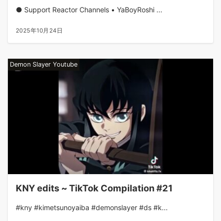
● Support Reactor Channels • YaBoyRoshi ...
2025年10月24日
Demon Slayer Youtube
KNY edits ~ TikTok Compilation #21
#kny #kimetsunoyaiba #demonslayer #ds #k...