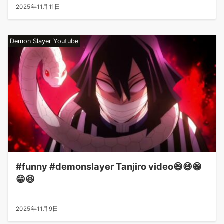
2025年11月11日
Demon Slayer Youtube
#funny #demonslayer Tanjiro video😄😄😁
😁😆
2025年11月9日