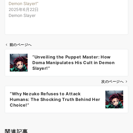
Demon Slayer!”
2025年6月22日
Demon Slayer
前のページへ
投
“Unveiling the Puppet Master: How
稿
Doma Manipulates His Cult in Demon
ナ
Slayer!”
ビ
ゲ
次のページへ
ー
“Why Nezuko Refuses to Attack
シ
Humans: The Shocking Truth Behind Her
ョ
Choice!”
ン
関連記事