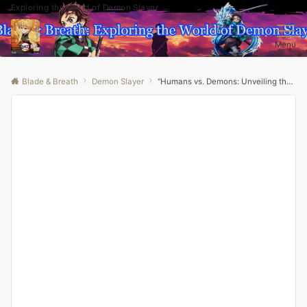
Exploring the World of Demon Slayer
Menu
Blade & Breath
Demon Slayer
“Humans vs. Demons: Unveiling the Hidden Truths in Demon Slayer’s Duality!”