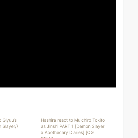
o Giyuu’s
Hashira react to Muichiro Tokito
 Slayer//
as Jinshi PART 1 [Demon Slayer
x Apothecary Diaries] [OG