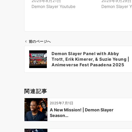
2025年8月21日
2025年9月29日
Demon Slayer Youtube
Demon Slayer 
前のページへ
投
Demon Slayer Panel with Abby
稿
Trott, Erik Kimerer, & Suzie Yeung |
ナ
Animeverse Fest Pasadena 2025
ビ
ゲ
ー
関連記事
シ
ョ
2025年7月1日
ン
A New Mission! | Demon Slayer
Season…