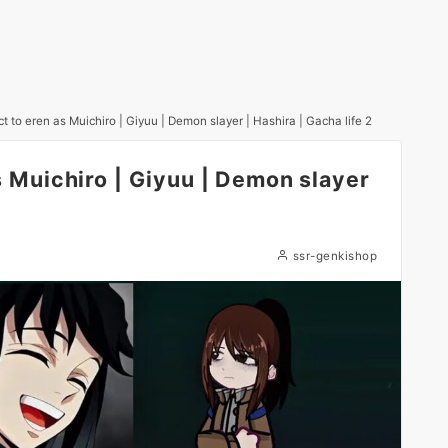
ct to eren as Muichiro | Giyuu | Demon slayer | Hashira | Gacha life 2
as Muichiro | Giyuu | Demon slayer
ssr-genkishop