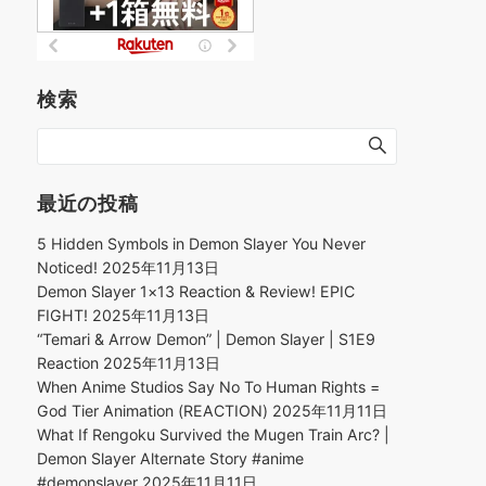
検索
最近の投稿
5 Hidden Symbols in Demon Slayer You Never
Noticed!
2025年11月13日
Demon Slayer 1×13 Reaction & Review! EPIC
FIGHT!
2025年11月13日
“Temari & Arrow Demon” | Demon Slayer | S1E9
Reaction
2025年11月13日
When Anime Studios Say No To Human Rights =
God Tier Animation (REACTION)
2025年11月11日
What If Rengoku Survived the Mugen Train Arc? |
Demon Slayer Alternate Story #anime
#demonslayer
2025年11月11日