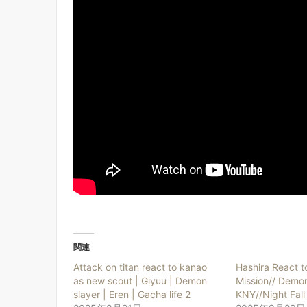
関連
Attack on titan react to kanao
Hashira React t
as new scout | Giyuu | Demon
Mission// Demon
slayer | Eren | Gacha life 2
KNY//Night Fall