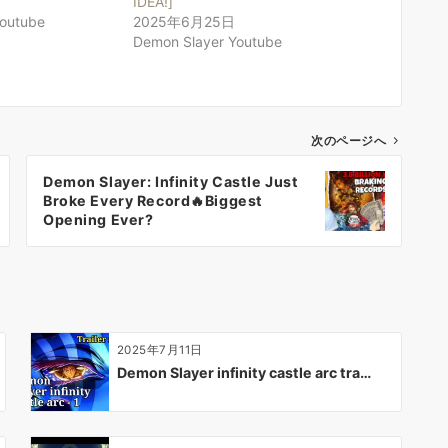
IDEA!]
Youtube
2025年6月25日
Demon Slayer Youtube
次のページへ
Demon Slayer: Infinity Castle Just
Broke Every Record🔥Biggest
Opening Ever?
2025年7月11日
Demon Slayer infinity castle arc tra…