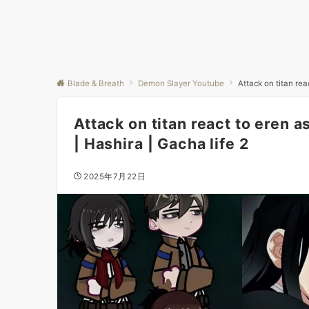
Blade & Breath
Demon Slayer Youtube
Attack on titan rea
Attack on titan react to eren 
| Hashira | Gacha life 2
2025年7月22日